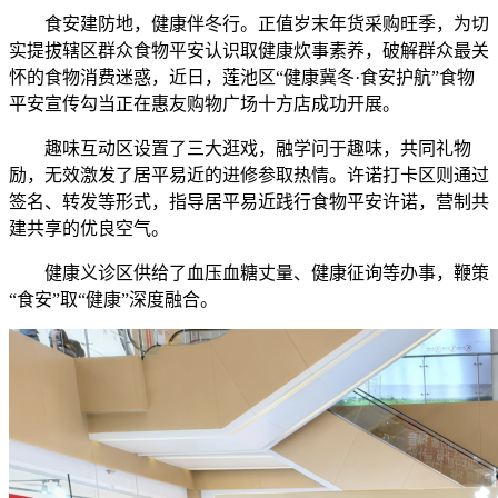
食安建防地，健康伴冬行。正值岁末年货采购旺季，为切
实提拔辖区群众食物平安认识取健康炊事素养，破解群众最关
怀的食物消费迷惑，近日，莲池区“健康冀冬·食安护航”食物
平安宣传勾当正在惠友购物广场十方店成功开展。
趣味互动区设置了三大逛戏，融学问于趣味，共同礼物
励，无效激发了居平易近的进修参取热情。许诺打卡区则通过
签名、转发等形式，指导居平易近践行食物平安许诺，营制共
建共享的优良空气。
健康义诊区供给了血压血糖丈量、健康征询等办事，鞭策
“食安”取“健康”深度融合。