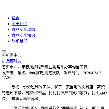
首页
关于我们
食品安全动态
食品安全知识
联系我们

返回列表
普洱市2026年春风步履暨就业援帮季办事勾当工做
发布者：
乐虎- lehu(游戏)
浏览次数：
发布时间：
2026-03-02
17:03
“想找一份分班制的工做，聊了一家当地的文具店，薪资
待遇还不错，离家也不远，便利我照应白叟和家庭，我比力心
仪。”求职者杨继蕊说。
云端送岗拓渠道：同步进行的“曲播带岗”勾当，通过“墨