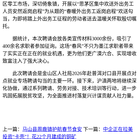
区零工市场，深切倚象镇，开展以“思茅区集中欢送外出务工
人员安然返岗启程”为从题的“春暖外出务工返岗启程”欢送勾
当，为即将踏上外出务工征程的劳动者送去温暖关怀取殷切嘱
托。
据统计，本次聘请会放各类宣传材料3000余份，吸引了
400余名求职者参加征询。这场“春风”不只为墨江求职者带来
了实实正在正在的就业机遇，更为他们更广漠六合、实现增收
致富注入了强大决心。
此次聘请会是金山区人社局2026年赴普洱对口县开展点对
点就业专场聘请勾当的主要一环。接下来，沪滇两地将继续深
化协做，通过系列聘请、劳务对接、技术培训等行动，进一步
巩固拓展脱贫攻坚，为全面推进村落复兴计谋贡献人社力量。
上一篇：
马山县周鹿镇护航春节食安
下一篇：
中企正在拉美
投资“卡壳”！花22个月建成的铜矿