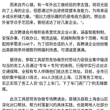
而来自齐心镇，有一年外出工做经验的李志强，将目光投
向了上海的企业，但愿通过外出进修提拔本身能力，为将来返
乡成长积储力量。“我比力感乐趣的仍是电商方面的，想出去
外省学点手艺回来，曾经送达了好几家企业。”。
此次聘请会共堆积省表里优良企业41家，涵盖智能制制、
安保办事、行政办公、物流运输、机械制制等多个范畴，布适
配岗亭需求1648个。为了招到合适的人才，各聘请企业纷纷推
出高薪岗亭并细致列明福利待遇，可谓诚意满满。
据领会，参取工具部劳务协做农村劳动力促就业集中输送
勾当的务工人员通过“专车＋专列”的体例，行程中实行点对点
交通保障、全程有专人伴随他们抵达务工地址。目前，全市已
组织集中输送13场次，404人次抵达上海、江苏等务工地址，
实正实现了务工人员“出了上车门，下了车门进厂门”的无缝跟
尾。
此次工具部劳务协做专场聘请会，是镇沅县取上海金山区
深化对口帮扶、帮力村落复兴的具体实践，也是两地人社部分