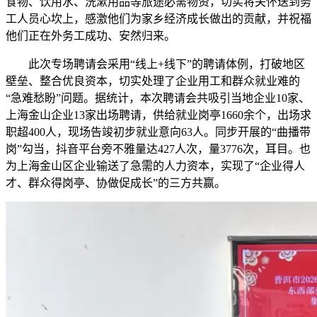
食物、饮用水、洗漱用品等旅途必需物资，切实将关怀送到务
工人员心坎上，感激他们为家乡经济成长做出的贡献，并祝福
他们正在外务工成功、安然归来。
此次专场聘请会采用“线上+线下”的聘请体例，打破地区
壁垒、整合优良资本，切实处理了企业用工和群众就业难的
“急难愁盼”问题。据统计，本次聘请会共吸引当地企业10家、
上海金山企业13家出场聘请，供给就业岗亭1660余个，出场求
职超400人，现场告竣初步就业意向63人。同步开展的“曲播带
岗”勾当，抖音平台旁不雅量达427人次，量3776次，耳目。也
为上海金山区企业输送了急需的人力资本，实现了“企业得人
才、群众得岗亭、协做促成长”的三方共赢。