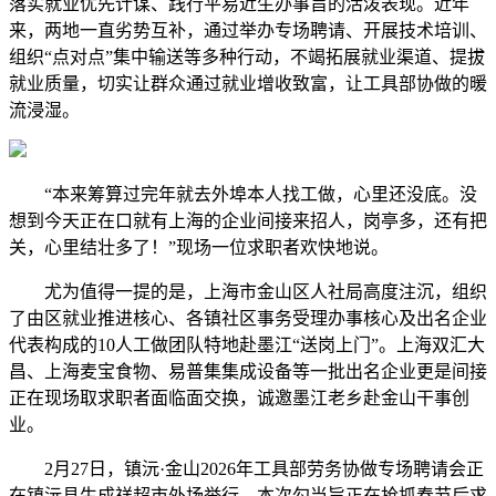
落实就业优先计谋、践行平易近生办事旨的活泼表现。近年
来，两地一直劣势互补，通过举办专场聘请、开展技术培训、
组织“点对点”集中输送等多种行动，不竭拓展就业渠道、提拔
就业质量，切实让群众通过就业增收致富，让工具部协做的暖
流浸湿。
“本来筹算过完年就去外埠本人找工做，心里还没底。没
想到今天正在口就有上海的企业间接来招人，岗亭多，还有把
关，心里结壮多了！”现场一位求职者欢快地说。
尤为值得一提的是，上海市金山区人社局高度注沉，组织
了由区就业推进核心、各镇社区事务受理办事核心及出名企业
代表构成的10人工做团队特地赴墨江“送岗上门”。上海双汇大
昌、上海麦宝食物、易普集集成设备等一批出名企业更是间接
正在现场取求职者面临面交换，诚邀墨江老乡赴金山干事创
业。
2月27日，镇沅·金山2026年工具部劳务协做专场聘请会正
在镇沅县生成祥超市外场举行。本次勾当旨正在抢抓春节后求