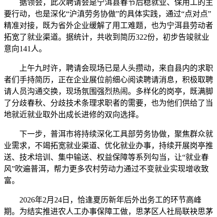
据领会，此次聘请会是宁洱县春节后稳就业、保用工的主
要行动，也是深化“沪滇劳务协做”的具体实践，通过“点对点”
精准对接，既为省外企业缓解了用工难题，也为宁洱县劳动者
拓宽了就业渠道。据统计，共收到简历322份，初步告竣就业
意向141人。
上午九时许，聘请会现场已是人头攒动，来自县内的求职
者们手持简历，正在企业展位前细心阅读聘请消息，积极取聘
请人员沟通交换，现场氛围强烈热闹。多样化的岗亭，既满脚
了分歧春秋、分歧技术条理求职者的需要，也为他们供给了当
地就近就业取外出成长进修的双向选择。
下一步，普洱市将持续深化工具部劳务协做，聚焦群众就
业需求，不竭拓宽就业渠道、优化就业办事，持续开展岗亭推
送、技术培训、集中输送、权益保障等系列勾当，让“就业春
风”吹遍普洱，帮力更多农村劳动力通过不变就业实现增收致
富。
2026年2月24日，恰逢夏历新年后外出务工的环节高峰
期。为结实推进农人工办事保障工做，思茅区人社局联袂思茅