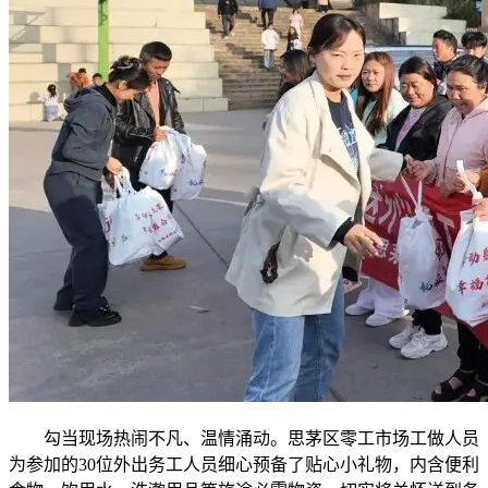
勾当现场热闹不凡、温情涌动。思茅区零工市场工做人员
为参加的30位外出务工人员细心预备了贴心小礼物，内含便利