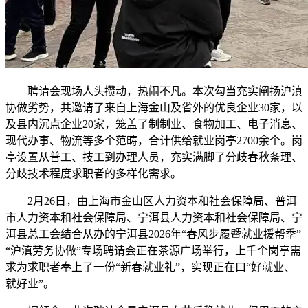
聘请会现场人头攒动，热闹不凡。本次勾当充实阐扬沪滇
协做劣势，共邀请了来自上海金山及省外的优良企业30家，以
及县内沉点企业20家，笼盖了制制业、食物加工、电子消息、
现代办事、物流等多个范畴，合计供给就业岗亭2700余个。岗
亭设置从普工、技工到办理人员，充实满脚了分歧春秋条理、
分歧技术程度求职者的多样化需求。
2月26日，由上海市金山区人力资本和社会保障局、普洱
市人力资本和社会保障局、宁洱县人力资本和社会保障局、宁
洱县总工会结合从办的宁洱县2026年“春风步履暨就业援帮季”
“沪滇劳务协做”专场聘请会正在茶源广场举行，上千个岗亭需
求为求职者奉上了一份“新春就业礼”，实现正在口“好就业、
就好业”。