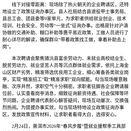
线下对接零距离：现场除了热火朝天的企业聘请区，还特
地设立了政策征询办事区。县人社局结合县退役甲士事务局、
县总工会、团县委等9家单元，为求职者供给就业创业、技术
培训、社会安全、劳动等“一坐式”征询办事。出格是针对沪滇
协做的交通补助、糊口补助等惠平易近政策，工做人员进行了
耐心详尽的解读，确保群众“带着政策找工做，拿着补助去上
岗”。
本次聘请会聚焦镇沅县富余劳动力、未就业高校结业生、
脱贫劳动力、就业坚苦人员等沉点群体就业需求，依托上海金
山区财产劣势，精准筛选优良用工企业，细心筹备各类就业岗
亭，实现“精准招工”取“精准求职”双向赋能。勾当现场暖意融
融、次序井然，求职空气十分稠密。求职者驻脚各企业聘请展
位前，认实查看岗亭消息，细致征询薪资待遇、社会保障等环
节问题，企业聘请代表耐心解答疑问，现场互动屡次、交换强
烈热闹。为提拔办事实效，勾当现场特地设立政策征询办事
区，发放政策宣传材料，让求职者看得大白，选得安心。
2月24日，普洱市2026年“春风步履”暨就业援帮季工具部