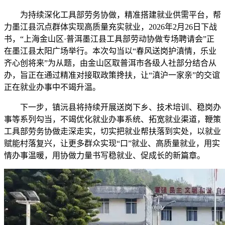
为持续深化工具部劳务协做，精准搭建就业供需平台，帮
力墨江县沉点群体实现高质量充实就业，2026年2月26日下战
书，“上海金山区·普洱墨江县工具部劳动协做专场聘请会”正
在墨江县太阳广场举行。本次勾当以“春风送岗护滇情，乐业
齐心创将来”为从题，由金山区取普洱市各级人社部分结合从
办，旨正在通过精准对接取政策搀扶，让“滇沪一家亲”的交谊
正在就业办事中不竭升温。
下一步，镇沅县将持续开展送岗下乡、技术培训、稳岗办
事等系列勾当，不竭优化就业办事系统、拓宽就业渠道，鞭策
工具部劳务协做走深走实，切实把就业帮扶落到实处，以就业
赋能村落复兴，让更多群众实现“口”就业、高质量就业，用实
情办事温暖，用协做力量书写稳就业、促成长的新篇章。