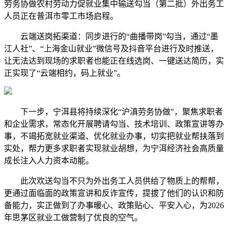
劳务协做农村劳动力促就业集中输送勾当（第二批）外出务工
人员正在普洱市零工市场启程。
云端送岗拓渠道：同步进行的“曲播带岗”勾当，通过“墨
江人社”、“上海金山就业”微信号及抖音平台进行及时推送，
让无法达到现场的求职者也能正在线选岗、一键送达简历，实
正实现了“云端相约，码上就业”。
下一步，宁洱县将持续深化“沪滇劳务协做”，聚焦求职者
和企业需求，常态化开展聘请勾当、技术培训、政策宣讲等办
事，不竭拓宽就业渠道、优化就业办事，切实把就业帮扶落到
实处，帮力更多求职者实现就业胡想，为宁洱经济社会高质量
成长注入人力资本动能。
此次欢送勾当不只为外出务工人员供给了物质上的帮帮，
更通过面临面的政策宣讲和反诈宣传，提拔了他们的认识和防
备能力，实正做到了办事暖心、政策贴心、平安入心，为2026
年思茅区就业工做营制了优良的空气。